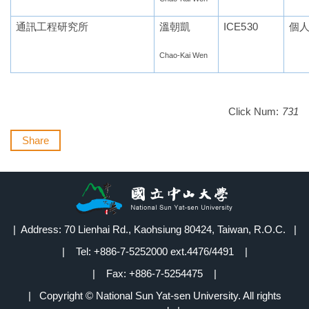
通訊工程研究所
溫朝凱
ICE530
個
Chao-Kai Wen
Click Num:
731
Share
| Address: 70 Lienhai Rd., Kaohsiung 80424, Taiwan, R.O.C. |
| Tel: +886-7-5252000 ext.4476/4491 |
| Fax: +886-7-5254475 |
| Copyright © National Sun Yat-sen University. All rights