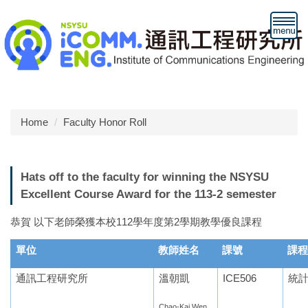
Jump
to
the
main
content
block
Home
Faculty Honor Roll
Hats off to the faculty for winning the NSYSU
Excellent Course Award for the 113-2 semester
恭賀 以下老師榮獲本校112學年度第2學期教學優良課程
單位
教師姓名
課號
課程
通訊工程研究所
溫朝凱
ICE506
統
Chao-Kai Wen