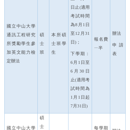
日止
(
適用
考試時間
為
8
月
1
日
國立中山大學
至
12
月
31
辦法
通訊工程研究
碩
本所碩
報名費
日
)
；
所獎勵學生參
士
士班學
申請
ㄧ半
加英文能力檢
班
生
下學期：
表
定辦法
6
月
1
日至
6
月
30
日
止
(
適用考
試時間為
1
月
1
日起
7
月
31
日
)
碩
士
國立中山大學
每學期