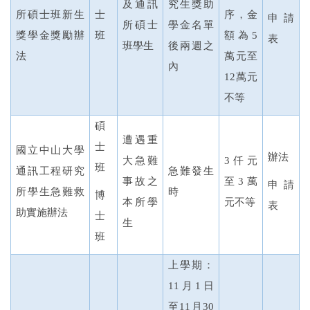
及通訊
究生獎助
所碩士班新生
士
序，金
申請
所碩士
學金名單
獎學金獎勵辦
班
額為
5
表
班學生
後兩週之
法
萬元至
內
12
萬元
不等
碩
遭遇重
士
國立中山大學
辦法
大急難
3
仟元
班
通訊工程研究
急難發生
事故之
至
3
萬
申請
所學生急難救
時
博
本所學
元不等
表
助實施辦法
士
生
班
上學期：
11
月
1
日
至
11
月
30