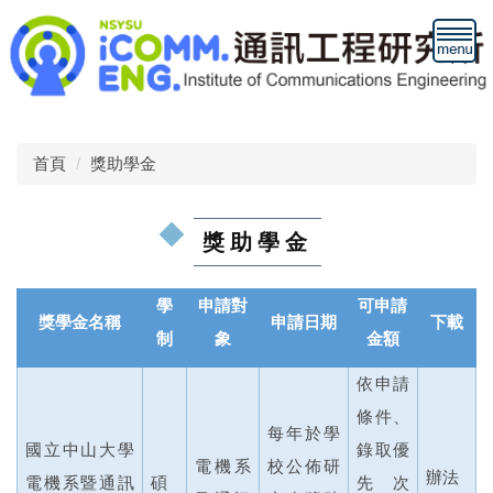
跳
到
主
要
內
容
區
首頁
獎助學金
獎助學金
學
申請對
可申請
獎學金名稱
申請日期
下載
制
象
金額
依申請
條件、
每年於學
國立中山大學
錄取優
電機系
校公佈研
辦法
電機系暨通訊
碩
先次